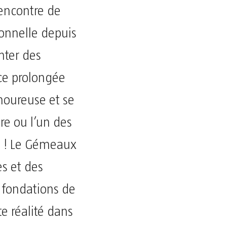
rencontre de
ionnelle depuis
nter des
ce prolongée
amoureuse et se
re ou l’un des
ut ! Le Gémeaux
s et des
s fondations de
tte réalité dans