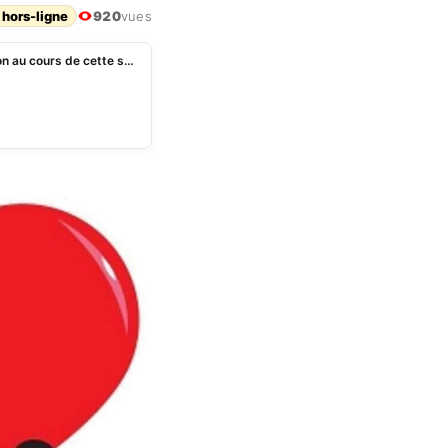
 hors-ligne
920
vues
Amour : 03 signes du zodiaque subiront une trahison au cours de cette semaine