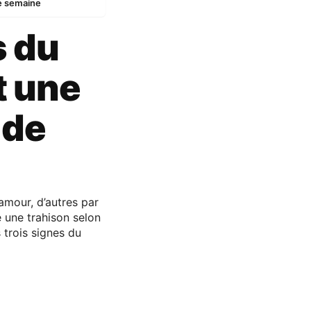
te semaine
s du
t une
 de
amour, d’autres par
e une trahison selon
 trois signes du