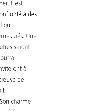
er. Il est
onfronté à des
l qui
démesurés. Une
utres seront
 pourra
nviteront à
 preuve de
it
 Son charme