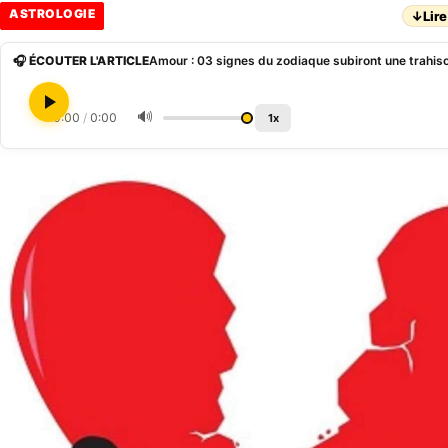
ASTROLOGIE
↓
Lire
🎧 ÉCOUTER L'ARTICLE
🔊
0:00
/
0:00
1x