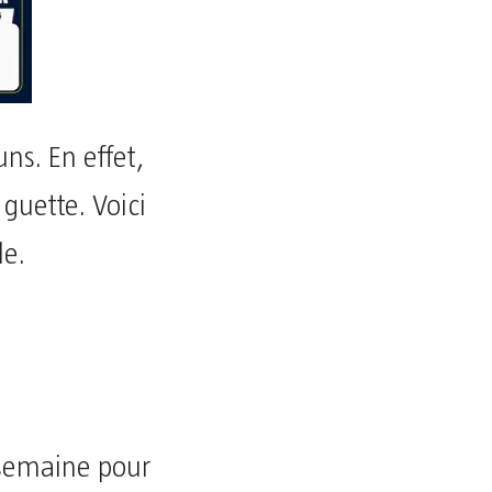
ns. En effet,
 guette. Voici
le.
 semaine pour