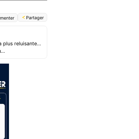
Partager
menter
a plus reluisante…
u…