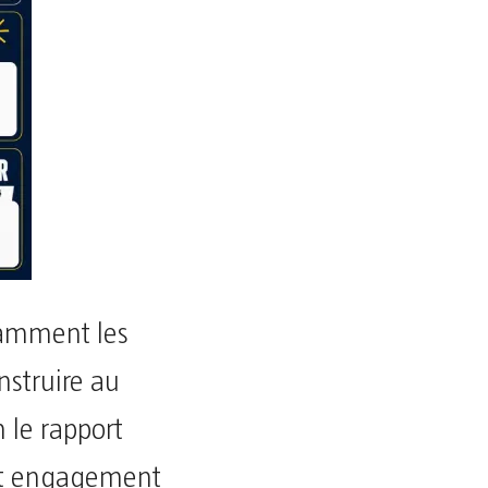
otamment les
nstruire au
 le rapport
cet engagement