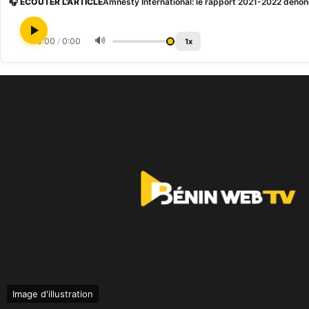
🎧 ÉCOUTER L'ARTICLE
🔊
0:00
/
0:00
1x
Image d'illustration