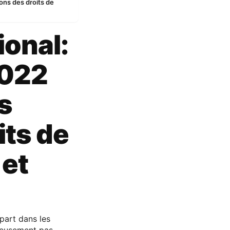
ons des droits de
ional:
2022
s
its de
 et
part dans les