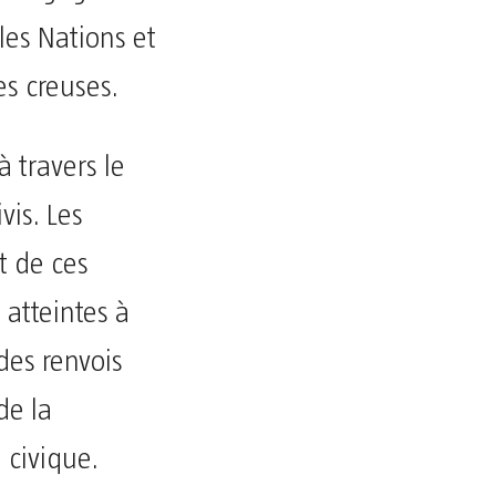
les Nations et
es creuses.
à travers le
vis. Les
t de ces
 atteintes à
es renvois
de la
 civique.