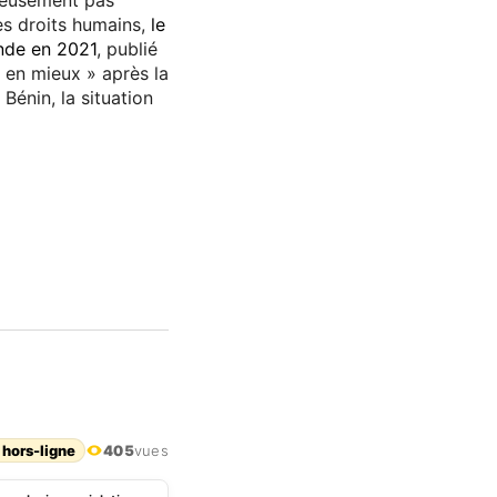
ureusement pas
des droits humains,
le
onde en 2021
, publié
 en mieux » après la
énin, la situation
 hors-ligne
405
vues