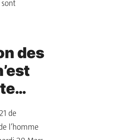
 sont
ion des
n’est
nte…
21 de
s de l’homme