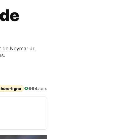
 de
at de Neymar Jr.
es.
 hors-ligne
994
vues