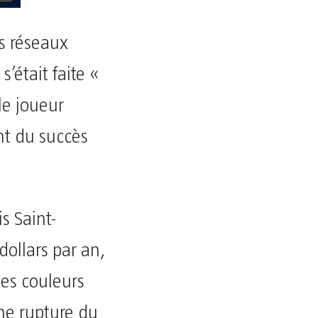
s réseaux
s’était faite «
le joueur
ant du succès
s Saint-
dollars par an,
es couleurs
ne rupture du