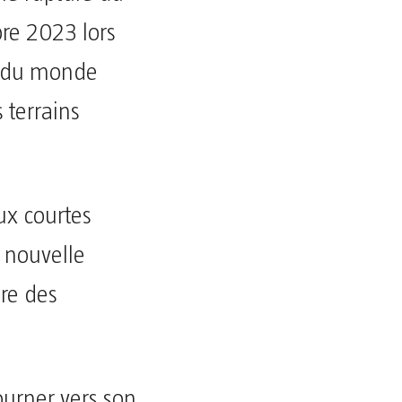
re 2023 lors
e du monde
s terrains
ux courtes
e nouvelle
ore des
urner vers son