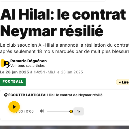
Al Hilal: le contrat
Neymar résilié
Le club saoudien Al-Hilal a annoncé la résiliation du contr
après seulement 18 mois marqués par de multiples blessur
Romaric Déguénon
Voir tous ses articles
Le 28 jan 2025 à 14:51
•
MàJ le 28 jan 2025
FOOTBALL
↓
Lire
🎧 ÉCOUTER L'ARTICLE
Al Hilal: le contrat de Neymar résilié
🔊
0:00
/
0:00
1x