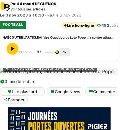
Paul Arnaud DEGUENON
Voir tous ses articles
Le 3 nov 2023 à 10:30
•
MàJ le 3 nov 2023
FOOTBALL
↓
Lire hors-ligne
482
vues
🎧 ÉCOUTER L'ARTICLE
Affaire Ouaddou vs Loto Popo : la contre attaque de Wilfrido Ayibatin
🔊
0:00
/
0:00
1x
Wilfrido Ayibatin, Directeur Général de Loto Popo
3 min de lecture
Lire plus tard
Google News
Commenter
Partager