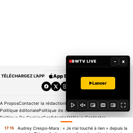
-
x
BWTV LIVE
App Store
Google Play
TÉLÉCHARGEZ L’APP
Lancer
A Propos
Contacter la rédaction
Rédaction
Mentions légales
Politique éditoriale
Politique de correction
Politique De Cookies
Confidentialité
Nous Contacter
Applications
BeNews | France
BeNews | Ivoire
17:15
Audrey Crespo-Mara : « Je n’ai touché à rien » depuis la
Copyright © 2026 BENIN WEB TV | Tous Droits Réservés