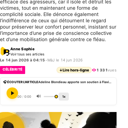
efficace des agresseurs, car il isole et détruit les
victimes, tout en maintenant une forme de
complicité sociale. Elle dénonce également
l’indifférence de ceux qui détournent le regard
pour préserver leur confort personnel, insistant sur
l’importance d’une prise de conscience collective
et d’une mobilisation générale contre ce fléau.
Anne Sophie
Voir tous ses articles
Le 14 jun 2026 à 04:15
•
MàJ le 14 jun 2026
CÉLÉBRITÉ
↓
Lire hors-ligne
1 331
vues
🎧 ÉCOUTER L'ARTICLE
Adeline Blondieau apporte son soutien à Flavie Flament en marge de l’affaire Patrick Bruel
🔊
0:00
/
0:00
1x