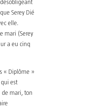
 désobligeant
 que Serey Dié
ec elle.
le mari (Serey
eur a eu cinq
cès « Diplôme »
qui est
 de mari, ton
aire