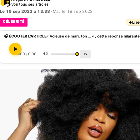
Voir tous ses articles
Le 19 sep 2022 à 13:38
•
MàJ le 19 sep 2022
CÉLÉBRITÉ
↓
Lire
🎧 ÉCOUTER L'ARTICLE
🔊
0:00
/
0:00
1x