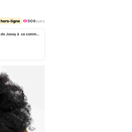
 hors-ligne
506
vues
« Voleuse de mari, ton … « , cette réponse hilarante de Josey à ce commentaire désobligeant (photo)