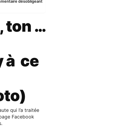
ommentaire désobligeant
, ton …
y à ce
oto)
te qui l’a traitée
a page Facebook
s.