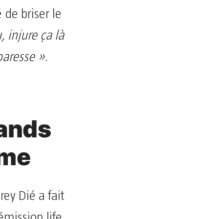
 de briser le
 injure ça là
paresse »
.
rands
ume
rey Dié a fait
émission life