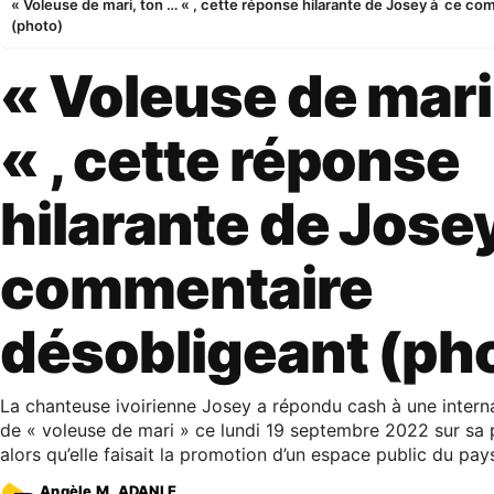
« Voleuse de mari, ton … « , cette réponse hilarante de Josey à ce c
(photo)
« Voleuse de mari
« , cette réponse
hilarante de Jose
commentaire
désobligeant (ph
La chanteuse ivoirienne Josey a répondu cash à une internau
de « voleuse de mari » ce lundi 19 septembre 2022 sur s
alors qu’elle faisait la promotion d’un espace public du pay
Angèle M. ADANLE