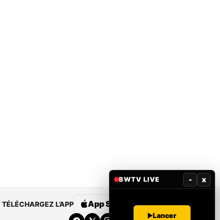
-
x
BWTV LIVE
App Store
Google Play
TÉLÉCHARGEZ L’APP
Lancer