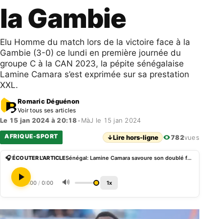
la Gambie
Elu Homme du match lors de la victoire face à la
Gambie (3-0) ce lundi en première journée du
groupe C à la CAN 2023, la pépite sénégalaise
Lamine Camara s’est exprimée sur sa prestation
XXL.
Romaric Déguénon
Voir tous ses articles
Le 15 jan 2024 à 20:18
•
MàJ le 15 jan 2024
AFRIQUE-SPORT
↓
Lire hors-ligne
782
vues
🎧 ÉCOUTER L'ARTICLE
Sénégal: Lamine Camara savoure son doublé face à la Gambie
🔊
0:00
/
0:00
1x