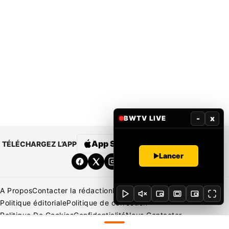
-
x
BWTV LIVE
App Store
Google Play
TÉLÉCHARGEZ L’APP
Lancer
A Propos
Contacter la rédaction
Rédaction
Mentions légales
Politique éditoriale
Politique de correction
Politique De Cookies
Confidentialité
Nous Contacter
Applications
BeNews | France
BeNews | Ivoire