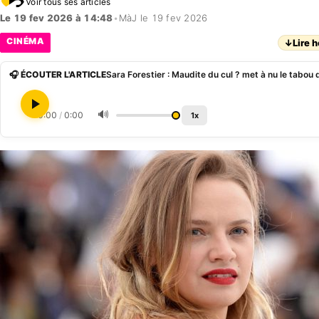
Voir tous ses articles
Le 19 fev 2026 à 14:48
•
MàJ le 19 fev 2026
CINÉMA
↓
Lire h
🎧 ÉCOUTER L'ARTICLE
Sara Forestier : Maudite du cul ? met à nu le tabou 
🔊
0:00
/
0:00
1x