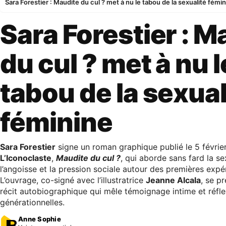
Sara Forestier : Maudite du cul ? met à nu le tabou de la sexualité fémi
Sara Forestier : M
du cul ? met à nu l
tabou de la sexual
féminine
Sara Forestier
signe un roman graphique publié le 5 février
L’Iconoclaste
,
Maudite du cul ?
, qui aborde sans fard la se
l’angoisse et la pression sociale autour des premières expé
L’ouvrage, co-signé avec l’illustratrice
Jeanne Alcala
, se p
récit autobiographique qui mêle témoignage intime et réfle
générationnelles.
Anne Sophie