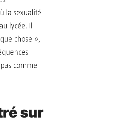
ù la sexualité
u lycée. Il
lque chose »,
nséquences
nd pas comme
tré sur