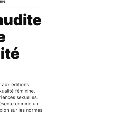
nine
audite
e
ité
 aux éditions
xualité féminine,
riences sexuelles.
résente comme un
xion sur les normes