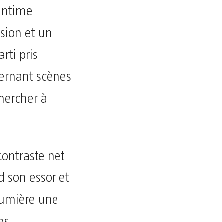
 intime
sion et un
rti pris
ernant scènes
chercher à
contraste net
d son essor et
 lumière une
es