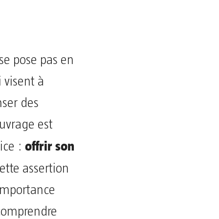
se pose pas en
i visent à
nser des
ouvrage est
offrir son
ice :
Cette assertion
l’importance
 comprendre