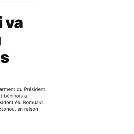
 va
u
ès
serment du Président
t béninois a
sident élu Romuald
otonou, en raison