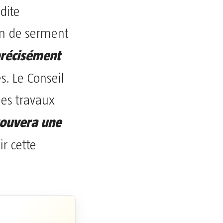
dite
on de serment
précisément
és. Le Conseil
les travaux
ouvera une
ir cette