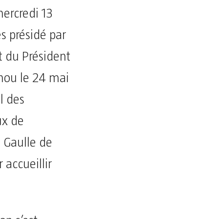
ercredi 13
s présidé par
t du Président
nou le 24 mai
l des
ux de
e Gaulle de
 accueillir