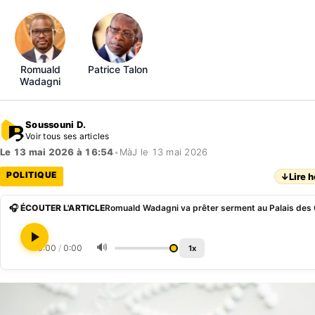
Romuald
Patrice Talon
Wadagni
Soussouni D.
Voir tous ses articles
Le 13 mai 2026 à 16:54
•
MàJ le 13 mai 2026
POLITIQUE
↓
Lire h
🎧 ÉCOUTER L'ARTICLE
Romuald Wadagni va prêter serment au Palais des C
🔊
0:00
/
0:00
1x