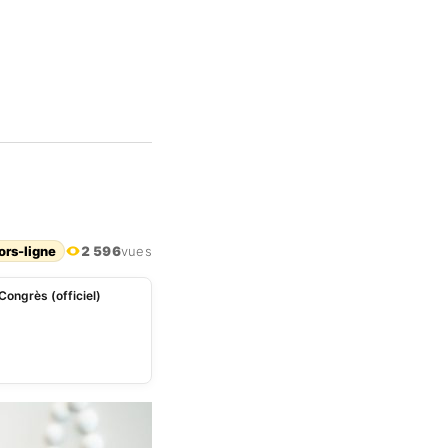
ors-ligne
2 596
vues
ongrès (officiel)