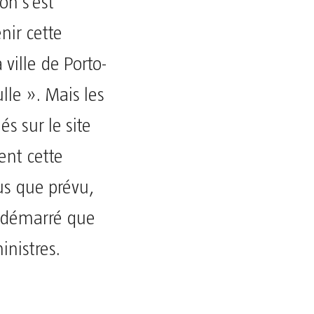
on s’est
enir cette
ville de Porto-
le ». Mais les
s sur le site
ent cette
us que prévu,
t démarré que
inistres.