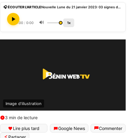
🎧 ÉCOUTER L'ARTICLE
Nouvelle Lune du 21 janvier 2023: 03 signes du zodiaque passeront une période compliquée
🔊
0:00
/
0:00
1x
Image d'illustration
3 min de lecture
Lire plus tard
Google News
Commenter
Partager