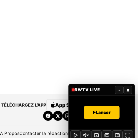
-
x
BWTV LIVE
App Store
Google Play
TÉLÉCHARGEZ L’APP
Lancer
A Propos
Contacter la rédaction
Rédaction
Mentions légales