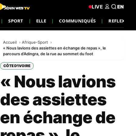
LIVE
EN
SPORT
ELLE
COMMUNIQUÉS
REFLEXION
Accueil
Afrique-Sport
« Nous lavions des assiettes en échange de repas », le
parcours d’Adingra, de la rue au sommet du foot
CÔTE D'IVOIRE
« Nous lavions
des assiettes
en échange de
repas », le