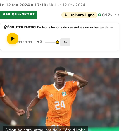
Le 12 fev 2024 à 17:16
•
MàJ le 12 fev 2024
AFRIQUE-SPORT
↓
Lire hors-ligne
617
vues
🎧 ÉCOUTER L'ARTICLE
« Nous lavions des assiettes en échange de repas », le parcours d’Adingra, de la rue au sommet du foot
🔊
0:00
/
0:00
1x
Simon Adingra, attaquant de la Côte d'Ivoire