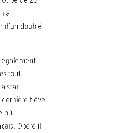
groupe de 23
en a
 d’un doublé
t également
es tout
La star
a dernière trêve
e où il
ais. Opéré il