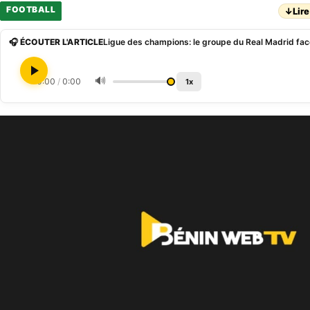
FOOTBALL
↓
Lire
🎧 ÉCOUTER L'ARTICLE
🔊
0:00
/
0:00
1x