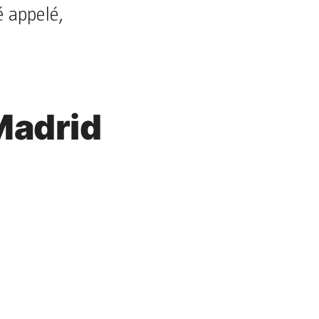
é appelé,
Madrid