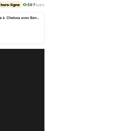
 hors-ligne
597
vues
Ligue des champions: le groupe du Real Madrid face à Chelsea avec Benzema