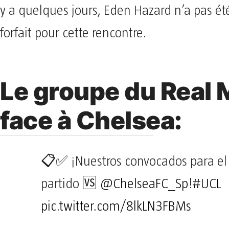
y a quelques jours, Eden Hazard n’a pas ét
forfait pour cette rencontre.
Le groupe du Real 
face à Chelsea:
📋✅ ¡Nuestros convocados para el
partido 🆚
@ChelseaFC_Sp
!
#UCL
pic.twitter.com/8lkLN3FBMs