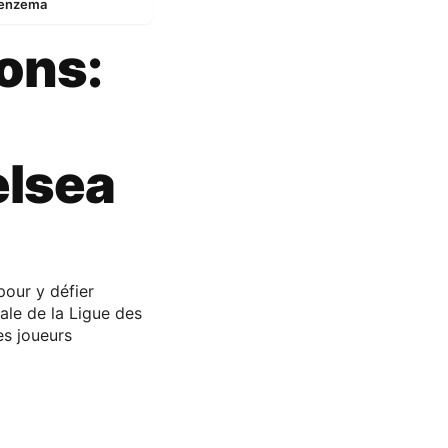
 Benzema
ons:
elsea
our y défier
ale de la Ligue des
es joueurs