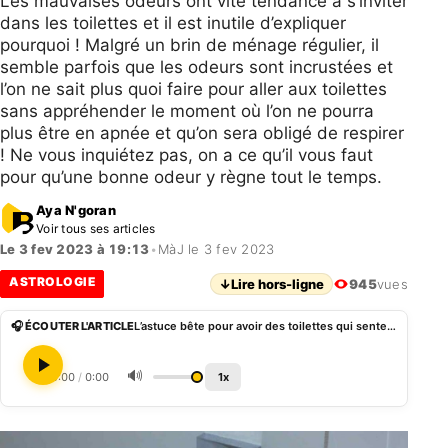
Les mauvaises odeurs ont vite tendance à s’inviter
dans les toilettes et il est inutile d’expliquer
pourquoi ! Malgré un brin de ménage régulier, il
semble parfois que les odeurs sont incrustées et
l’on ne sait plus quoi faire pour aller aux toilettes
sans appréhender le moment où l’on ne pourra
plus être en apnée et qu’on sera obligé de respirer
! Ne vous inquiétez pas, on a ce qu’il vous faut
pour qu’une bonne odeur y règne tout le temps.
Aya N'goran
Voir tous ses articles
Le 3 fev 2023 à 19:13
•
MàJ le 3 fev 2023
ASTROLOGIE
↓
Lire hors-ligne
945
vues
🎧 ÉCOUTER L'ARTICLE
L’astuce bête pour avoir des toilettes qui sentent bon
🔊
0:00
/
0:00
1x