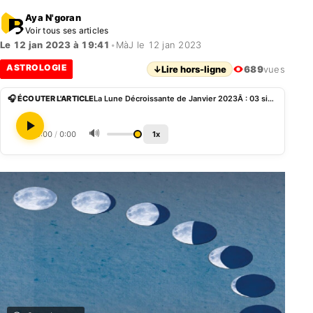
Aya N'goran
Voir tous ses articles
Le 12 jan 2023 à 19:41
•
MàJ le 12 jan 2023
ASTROLOGIE
↓
Lire hors-ligne
689
vues
🎧 ÉCOUTER L'ARTICLE
La Lune Décroissante de Janvier 2023Â : 03 signes du zodiaque pourraient avoir de problèmes financiers
🔊
0:00
/
0:00
1x