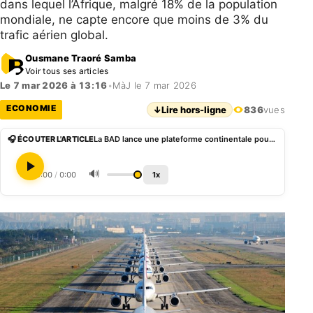
dans lequel l’Afrique, malgré 18% de la population
mondiale, ne capte encore que moins de 3% du
trafic aérien global.
Ousmane Traoré Samba
Voir tous ses articles
Le 7 mar 2026 à 13:16
•
MàJ le 7 mar 2026
ECONOMIE
↓
Lire hors-ligne
836
vues
🎧 ÉCOUTER L'ARTICLE
La BAD lance une plateforme continentale pour mobiliser des capitaux en faveur de l’aviation africaine
🔊
0:00
/
0:00
1x