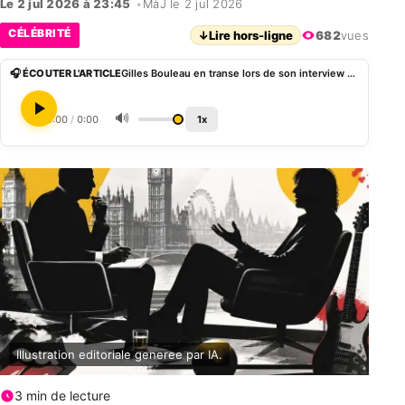
Le 2 jul 2026 à 23:45
•
MàJ le 2 jul 2026
CÉLÉBRITÉ
↓
Lire hors-ligne
682
vues
🎧 ÉCOUTER L'ARTICLE
Gilles Bouleau en transe lors de son interview de Mick Jagger au JT de TF1
🔊
0:00
/
0:00
1x
Illustration editoriale generee par IA.
3 min de lecture