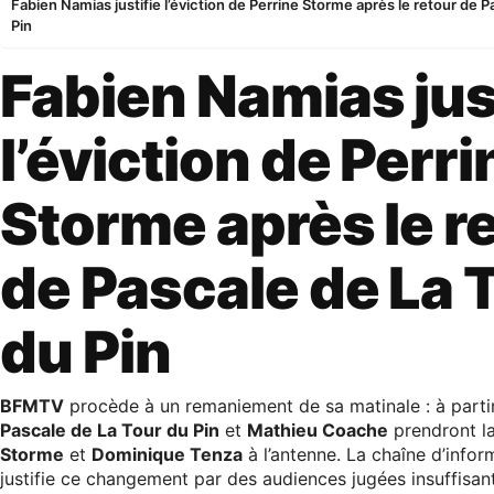
Fabien Namias justifie l’éviction de Perrine Storme après le retour de 
Pin
Fabien Namias jus
l’éviction de Perri
Storme après le r
de Pascale de La 
du Pin
BFMTV
procède à un remaniement de sa matinale : à partir
Pascale de La Tour du Pin
et
Mathieu Coache
prendront l
Storme
et
Dominique Tenza
à l’antenne. La chaîne d’infor
justifie ce changement par des audiences jugées insuffisant