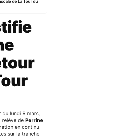
Pascale de La Tour du
tifie
ne
etour
Tour
 du lundi 9 mars,
a relève de
Perrine
mation en continu
es sur la tranche