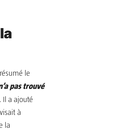
la
 résumé le
n’a pas trouvé
. Il a ajouté
visait à
e la