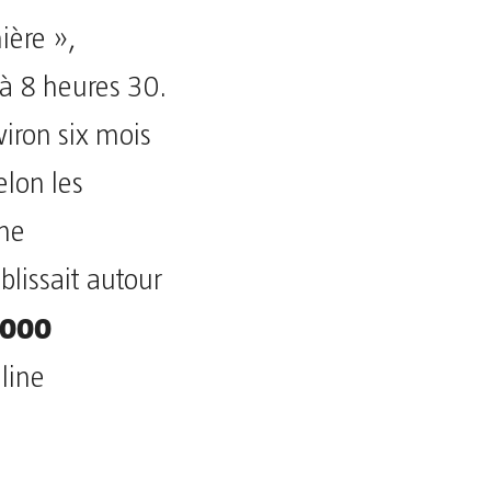
ière »,
 à 8 heures 30.
iron six mois
elon les
nne
blissait autour
 000
line