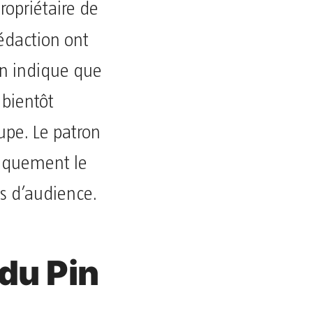
ropriétaire de
 rédaction ont
ion indique que
 bientôt
upe. Le patron
liquement le
ts d’audience.
 du Pin