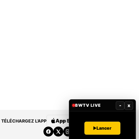
-
x
BWTV LIVE
App Store
Google Play
TÉLÉCHARGEZ L’APP
Lancer