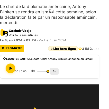
Le chef de la diplomatie américaine, Antony
Blinken se rendra en IsraÃ«l cette semaine, selon
la déclaration faite par un responsable américain,
mercredi.
Casimir Vodjo
Voir tous ses articles
Le 4 jan 2024 à 07:24
•
MàJ le 4 jan 2024
DIPLOMATIE
↓
Lire hors-ligne
3 582
vues
🎧 ÉCOUTER L'ARTICLE
Etats-Unis: Antony Blinken annoncé en Israà«l
🔊
0:00
/
0:00
1x