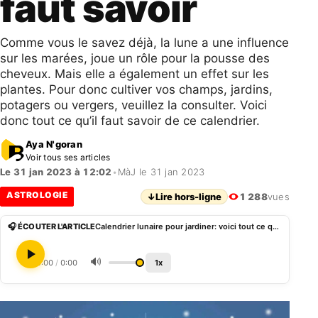
faut savoir
Comme vous le savez déjà, la lune a une influence
sur les marées, joue un rôle pour la pousse des
cheveux. Mais elle a également un effet sur les
plantes. Pour donc cultiver vos champs, jardins,
potagers ou vergers, veuillez la consulter. Voici
donc tout ce qu’il faut savoir de ce calendrier.
Aya N'goran
Voir tous ses articles
Le 31 jan 2023 à 12:02
•
MàJ le 31 jan 2023
ASTROLOGIE
↓
Lire hors-ligne
1 288
vues
🎧 ÉCOUTER L'ARTICLE
Calendrier lunaire pour jardiner: voici tout ce qu’il faut savoir
🔊
0:00
/
0:00
1x