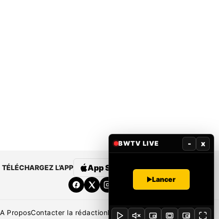
-
x
BWTV LIVE
App Store
Google Play
TÉLÉCHARGEZ L’APP
Lancer
A Propos
Contacter la rédaction
Rédaction
Mentions légales