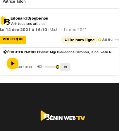
Patrice Talon
Edouard Djogbénou
Voir tous ses articles
Le 14 dec 2021 à 16:10
•
MàJ le 14 dec 2021
POLITIQUE
↓
Lire hors-ligne
308
vues
🎧 ÉCOUTER L'ARTICLE
Bénin: Mgr Dieudonné Datonou, le nouveau Nonce du Burundi reçu par Patrice Talon
🔊
0:00
/
0:00
1x