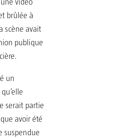
d’une vidéo
t brûlée à
 scène avait
inion publique
cière.
ré un
 qu’elle
re serait partie
ique avoir été
tre suspendue