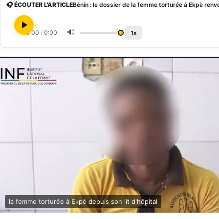
🎧 ÉCOUTER L'ARTICLE
Bénin : le dossier de la femme torturée à Ekpè renvo
🔊
0:00
/
0:00
1x
la femme torturée à Ekpè depuis son lit d'hôpital