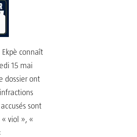
à Ekpè connaît
redi 15 mai
e dossier ont
infractions
 accusés sont
« viol », «
«