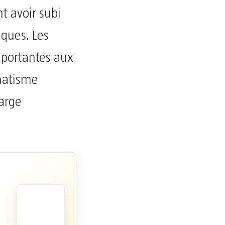
t avoir subi
iques. Les
mportantes aux
umatisme
arge