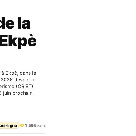
de la
 Ekpè
 à Ekpè, dans la
 2026 devant la
orisme (CRIET).
 juin prochain.
ors-ligne
1 595
vues