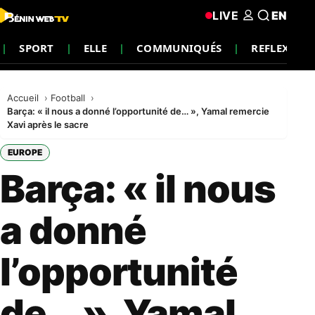
LIVE
EN
SPORT
ELLE
COMMUNIQUÉS
REFLEXION
Accueil
Football
Barça: « il nous a donné l’opportunité de… », Yamal remercie
Xavi après le sacre
EUROPE
Barça: « il nous
a donné
l’opportunité
de… », Yamal