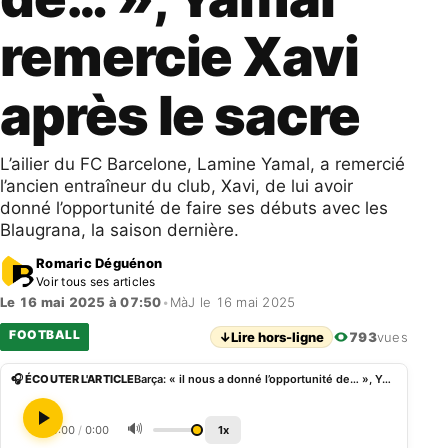
remercie Xavi
après le sacre
L’ailier du FC Barcelone, Lamine Yamal, a remercié
l’ancien entraîneur du club, Xavi, de lui avoir
donné l’opportunité de faire ses débuts avec les
Blaugrana, la saison dernière.
Romaric Déguénon
Voir tous ses articles
Le 16 mai 2025 à 07:50
•
MàJ le 16 mai 2025
FOOTBALL
↓
Lire hors-ligne
793
vues
🎧 ÉCOUTER L'ARTICLE
Barça: « il nous a donné l’opportunité de… », Yamal remercie Xavi après le sacre
🔊
0:00
/
0:00
1x