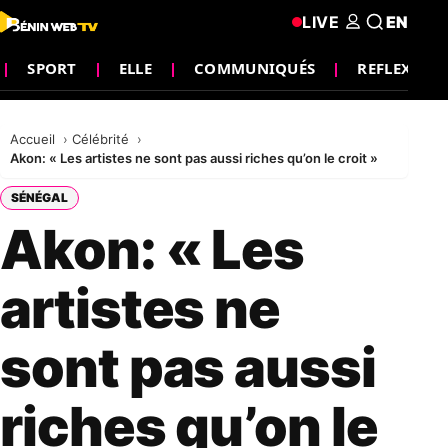
LIVE
EN
SPORT
ELLE
COMMUNIQUÉS
REFLEXION
Accueil
Célébrité
Akon: « Les artistes ne sont pas aussi riches qu’on le croit »
SÉNÉGAL
Akon: « Les
artistes ne
sont pas aussi
riches qu’on le