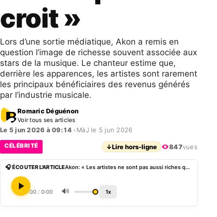
croit »
Lors d’une sortie médiatique, Akon a remis en
question l’image de richesse souvent associée aux
stars de la musique. Le chanteur estime que,
derrière les apparences, les artistes sont rarement
les principaux bénéficiaires des revenus générés
par l’industrie musicale.
Romaric Déguénon
Voir tous ses articles
Le 5 jun 2026 à 09:14
•
MàJ le 5 jun 2026
CÉLÉBRITÉ
↓
Lire hors-ligne
847
vues
🎧 ÉCOUTER L'ARTICLE
Akon: « Les artistes ne sont pas aussi riches qu’on le croit »
🔊
0:00
/
0:00
1x