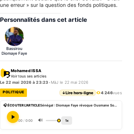
une erreur » sur la question des fonds politiques.
Personnalités dans cet article
Bassirou
Diomaye Faye
Mohamed ISSA
Voir tous ses articles
Le 22 mai 2026 à 23:23
•
MàJ le 22 mai 2026
POLITIQUE
↓
Lire hors-ligne
4 246
vues
🎧 ÉCOUTER L'ARTICLE
Sénégal : Diomaye Faye révoque Ousmane Sonko et l’ensemble du gouvernement
🔊
0:00
/
0:00
1x