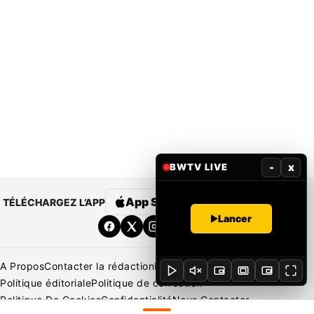
-
x
BWTV LIVE
App Store
Google Play
TÉLÉCHARGEZ L’APP
Lancer
A Propos
Contacter la rédaction
Rédaction
Mentions légales
Politique éditoriale
Politique de correction
Politique De Cookies
Confidentialité
Nous Contacter