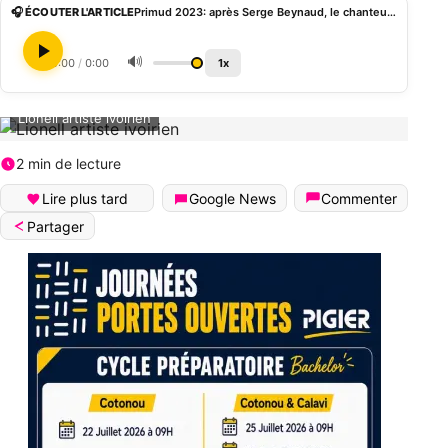
🎧 ÉCOUTER L'ARTICLE
Primud 2023: après Serge Beynaud, le chanteur Leonell se retire de la compétition
🔊
0:00
/
0:00
1x
Lionell artiste ivoirien
2 min de lecture
Lire plus tard
Google News
Commenter
Partager