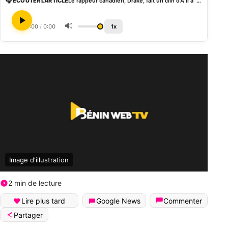
🎧 ÉCOUTER L'ARTICLE
Le rappeur canadien, Drake, fait un clin d’Å“il à Simon Mario, l’autre « frère » de Grand P (photos)
🔊
0:00
/
0:00
1x
Image d'illustration
2 min de lecture
Lire plus tard
Google News
Commenter
Partager