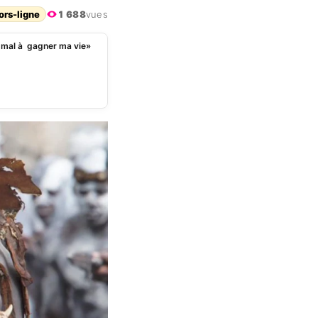
ors-ligne
1 688
vues
u mal à gagner ma vie»