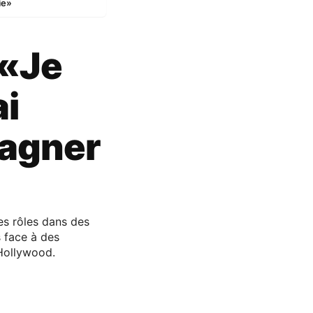
ie»
 «Je
ai
gagner
es rôles dans des
rs face à des
 Hollywood.