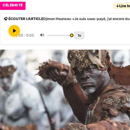
CÉLÉBRITÉ
↓
Lire h
🎧 ÉCOUTER L'ARTICLE
Djimon Hounsou: «Je suis sous-payé, j’ai encore d
🔊
0:00
/
0:00
1x