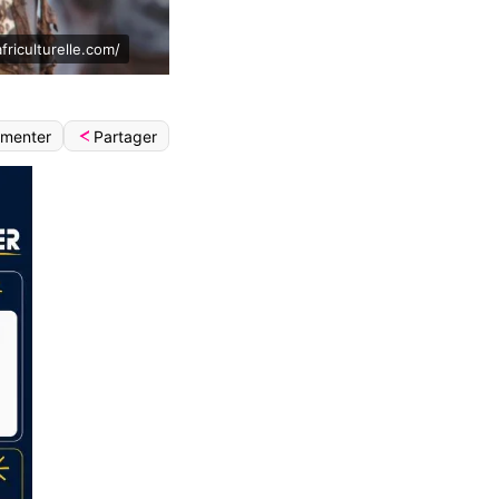
riculturelle.com/
Partager
menter