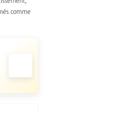
rtissement,
lamés comme