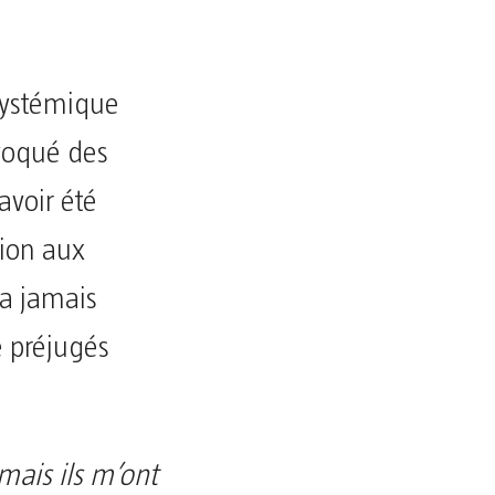
systémique
évoqué des
avoir été
tion aux
 a jamais
e préjugés
mais ils m’ont