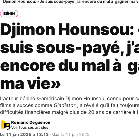
Djimon Hounsou: «Je suis sous-payé, j’ai encore du mal à gagner ma v
BÉNIN
Djimon Hounsou:
suis sous-payé, j’
encore du mal à 
ma vie»
L’acteur béninois-américain Djimon Hounsou, connu pour s
films à succès comme
Gladiator
, a révélé qu’il fait toujou
difficultés financières malgré plus de 20 ans de carrière à
Romaric Déguénon
Voir tous ses articles
Le 11 jan 2025 à 13:13
•
MàJ le 11 jan 2025