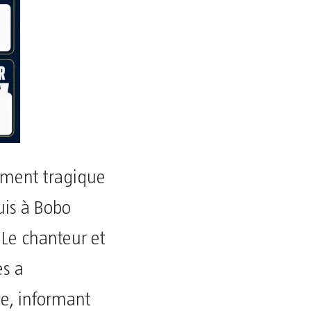
ement tragique
uis à Bobo
 Le chanteur et
es a
e, informant