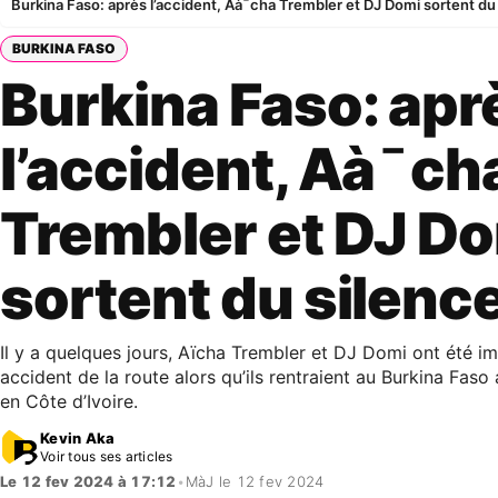
Burkina Faso: après l’accident, Aà¯cha Trembler et DJ Domi sortent du
BURKINA FASO
Burkina Faso: apr
l’accident, Aà¯ch
Trembler et DJ D
sortent du silenc
Il y a quelques jours, Aïcha Trembler et DJ Domi ont été i
accident de la route alors qu’ils rentraient au Burkina Faso
en Côte d’Ivoire.
Kevin Aka
Voir tous ses articles
Le 12 fev 2024 à 17:12
•
MàJ le 12 fev 2024