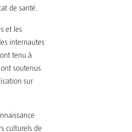
tat de santé.
s et les
des internautes
 ont tenu à
s ont soutenus
ication sur
onnaissance
rs culturels de