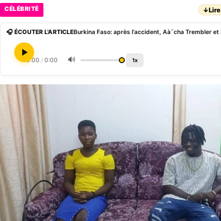
CÉLÉBRITÉ
↓
Lire
🎧 ÉCOUTER L'ARTICLE
🔊
0:00
/
0:00
1x