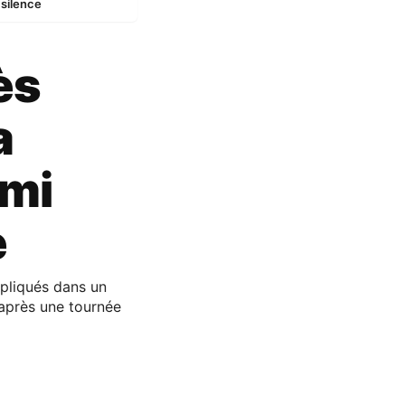
 silence
ès
a
omi
e
mpliqués dans un
 après une tournée