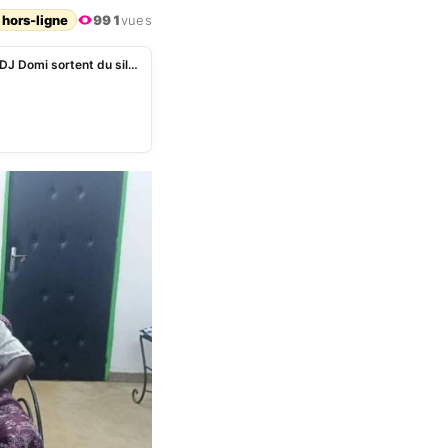
 hors-ligne
991
vues
Burkina Faso: après l’accident, Aà¯cha Trembler et DJ Domi sortent du silence