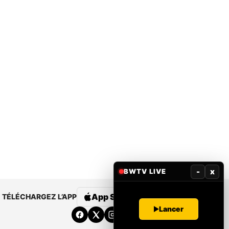
-
x
BWTV LIVE
App Store
Google Play
TÉLÉCHARGEZ L’APP
Lancer