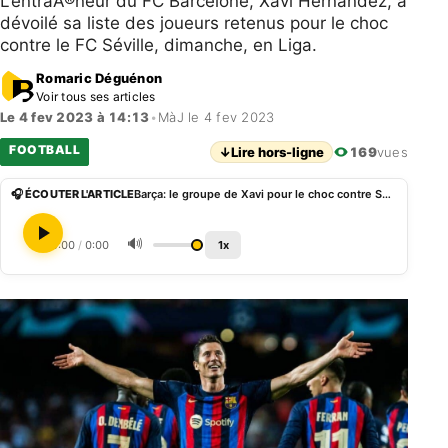
L’entraÃ®neur du FC Barcelone, Xavi Hernandez, a
dévoilé sa liste des joueurs retenus pour le choc
contre le FC Séville, dimanche, en Liga.
Romaric Déguénon
Voir tous ses articles
Le 4 fev 2023 à 14:13
•
MàJ le 4 fev 2023
FOOTBALL
↓
Lire hors-ligne
169
vues
🎧 ÉCOUTER L'ARTICLE
Barça: le groupe de Xavi pour le choc contre Séville
🔊
0:00
/
0:00
1x