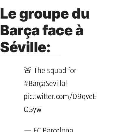
Le groupe du
Barça face à
Séville:
🚨 The squad for
#BarçaSevilla
!
pic.twitter.com/D9qveE
Q5yw
— FC Barcelona