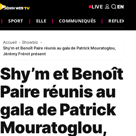
LIVE
EN
SPORT
ELLE
COMMUNIQUÉS
REFLEXION
Accueil
Showbiz
Shy’m et Benoît Paire réunis au gala de Patrick Mouratoglou,
Jérémy Frérot présent
Shy’m et Benoît
Paire réunis au
gala de Patrick
Mouratoglou,