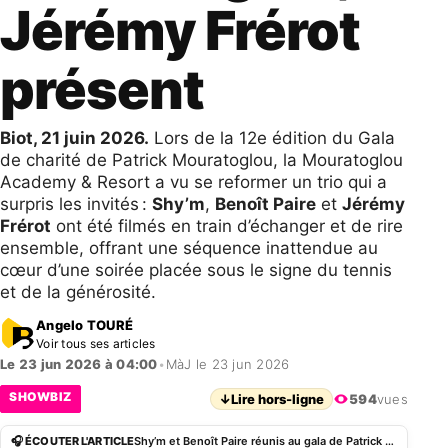
Jérémy Frérot
présent
Biot, 21 juin 2026.
Lors de la 12e édition du Gala
de charité de Patrick Mouratoglou, la Mouratoglou
Academy & Resort a vu se reformer un trio qui a
surpris les invités :
Shy’m
,
Benoît Paire
et
Jérémy
Frérot
ont été filmés en train d’échanger et de rire
ensemble, offrant une séquence inattendue au
cœur d’une soirée placée sous le signe du tennis
et de la générosité.
Angelo TOURÉ
Voir tous ses articles
Le 23 jun 2026 à 04:00
•
MàJ le 23 jun 2026
SHOWBIZ
↓
Lire hors-ligne
594
vues
🎧 ÉCOUTER L'ARTICLE
Shy’m et Benoît Paire réunis au gala de Patrick Mouratoglou, Jérémy Frérot présent