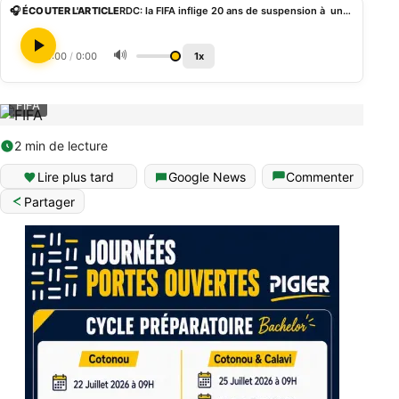
🎧 ÉCOUTER L'ARTICLE
RDC: la FIFA inflige 20 ans de suspension à un entraineur pour abus sexuel sur mineur
🔊
0:00
/
0:00
1x
FIFA
2 min de lecture
Lire plus tard
Google News
Commenter
Partager