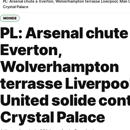
PL: Arsenal chute à Everton, Wolverhampton terrasse Liverpool, Man U
Crystal Palace
MONDE
PL: Arsenal chute
Everton,
Wolverhampton
terrasse Liverpoo
United solide con
Crystal Palace