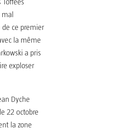
s Toffees
, mal
s de ce premier
 avec la même
arkowski a pris
ire exploser
Sean Dyche
le 22 octobre
ment la zone