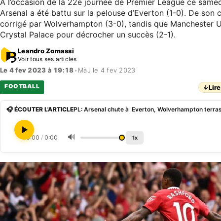
A l’occasion de la 22è journée de Premier League ce samed
Arsenal a été battu sur la pelouse d’Everton (1-0). De son c
corrigé par Wolverhampton (3-0), tandis que Manchester Un
Crystal Palace pour décrocher un succès (2-1).
Leandro Zomassi
Voir tous ses articles
Le 4 fev 2023 à 19:18
•
MàJ le 4 fev 2023
FOOTBALL
↓
Lire
🎧 ÉCOUTER L'ARTICLE
🔊
0:00
/
0:00
1x