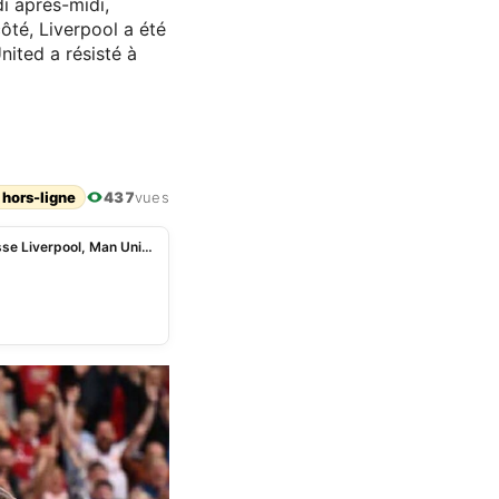
i après-midi,
ôté, Liverpool a été
ited a résisté à
 hors-ligne
437
vues
PL: Arsenal chute à Everton, Wolverhampton terrasse Liverpool, Man United solide contre Crystal Palace