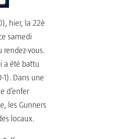
, hier, la 22è
 ce samedi
au rendez-vous.
i a été battu
0-1). Dans une
me d’enfer
e, les Gunners
des locaux.