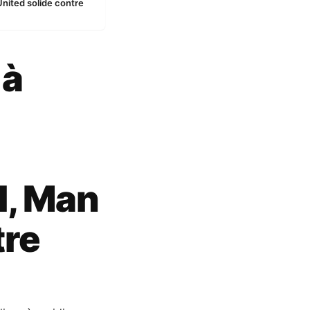
nited solide contre
 à
l, Man
tre