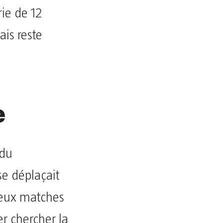
rie de 12
is reste
e
 du
e déplaçait
deux matches
er chercher la