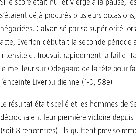
Si le score était nul et Vierge à la pause, le
s’étaient déjà procurés plusieurs occasions
négociées. Galvanisé par sa supériorité lor
acte, Everton débutait la seconde période
intensité et trouvait rapidement la faille. T
le meilleur sur Odegaard de la tête pour fa
l’enceinte Liverpuldienne (1-0, 58e).
Le résultat était scellé et les hommes de 
décrochaient leur première victoire depuis 
(soit 8 rencontres). Ils quittent provisoire