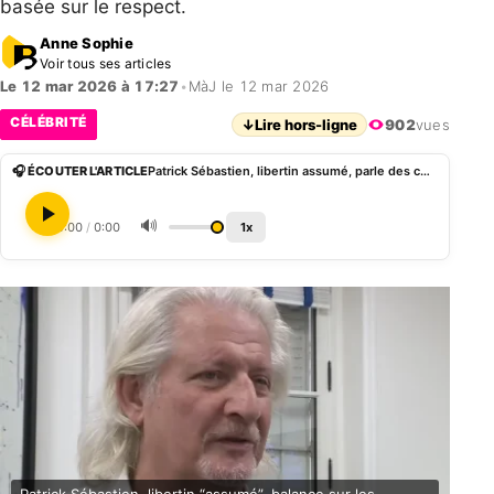
basée sur le respect.
Anne Sophie
Voir tous ses articles
Le 12 mar 2026 à 17:27
•
MàJ le 12 mar 2026
CÉLÉBRITÉ
↓
Lire hors-ligne
902
vues
🎧 ÉCOUTER L'ARTICLE
Patrick Sébastien, libertin assumé, parle des célébrités croisées lors de ses parties fines
🔊
0:00
/
0:00
1x