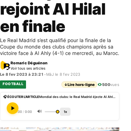
rejoint Al Hilal
en finale
Le Real Madrid s’est qualifié pour la finale de la
Coupe du monde des clubs champions après sa
victoire face à Al Ahly (4-1) ce mercredi, au Maroc.
Romaric Déguénon
Voir tous ses articles
Le 8 fev 2023 à 23:21
•
MàJ le 8 fev 2023
FOOTBALL
↓
Lire hors-ligne
500
vues
🎧 ÉCOUTER L'ARTICLE
Mondial des clubs: le Real Madrid éjecte Al Ahly et rejoint Al Hilal en finale
🔊
0:00
/
0:00
1x