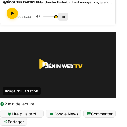
🎧 ÉCOUTER L'ARTICLE
Manchester United: « Il est ennuyeux », quand Wayne Rooney se paye Cristiano Ronaldo
🔊
0:00
/
0:00
1x
Image d'illustration
2 min de lecture
Lire plus tard
Google News
Commenter
Partager