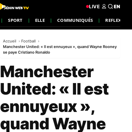
LIVE
EN
SPORT
ELLE
COMMUNIQUÉS
REFLEXION
Accueil
Football
Manchester United: « Il est ennuyeux », quand Wayne Rooney
se paye Cristiano Ronaldo
Manchester
United: « Il est
ennuyeux »,
quand Wayne