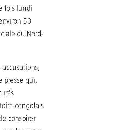
 fois lundi
 environ 50
nciale du Nord-
s accusations,
 presse qui,
turés
toire congolais
de conspirer