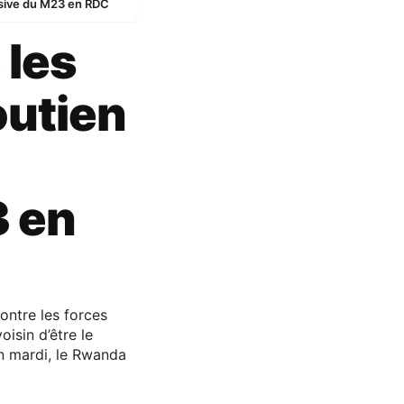
ensive du M23 en RDC
 les
outien
3 en
ontre les forces
isin d’être le
on mardi, le Rwanda