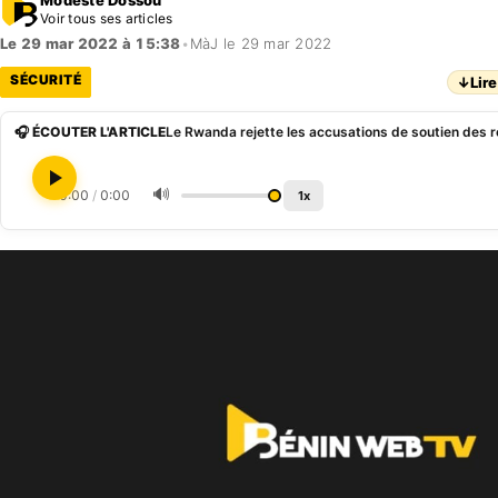
Voir tous ses articles
Le 29 mar 2022 à 15:38
•
MàJ le 29 mar 2022
SÉCURITÉ
↓
Lire
🎧 ÉCOUTER L'ARTICLE
🔊
0:00
/
0:00
1x