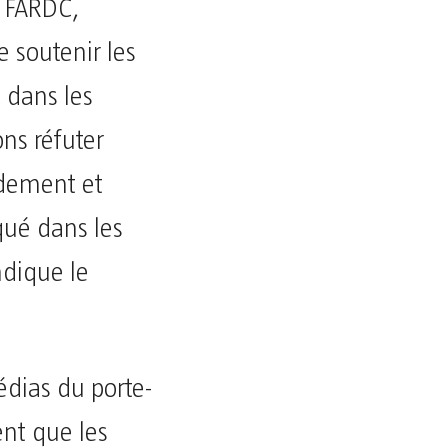
s FARDC,
 soutenir les
 dans les
ns réfuter
ndement et
qué dans les
ndique le
dias du porte-
nt que les