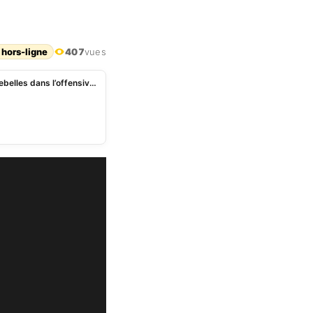
 hors-ligne
407
vues
Le Rwanda rejette les accusations de soutien des rebelles dans l’offensive du M23 en RDC