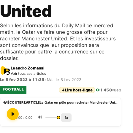
United
Selon les informations du Daily Mail ce mercredi
matin, le Qatar va faire une grosse offre pour
racheter Manchester United. Et les investisseurs
sont convaincus que leur proposition sera
suffisante pour battre la concurrence sur ce
dossier.
Leandro Zomassi
Voir tous ses articles
Le 8 fev 2023 à 11:35
•
MàJ le 8 fev 2023
FOOTBALL
↓
Lire hors-ligne
1 450
vues
🎧 ÉCOUTER L'ARTICLE
Le Qatar en pôle pour racheter Manchester United
🔊
0:00
/
0:00
1x