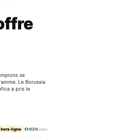
offre
hampions se
gramme. Le Borussia
ica a pris le
 hors-ligne
920
vues