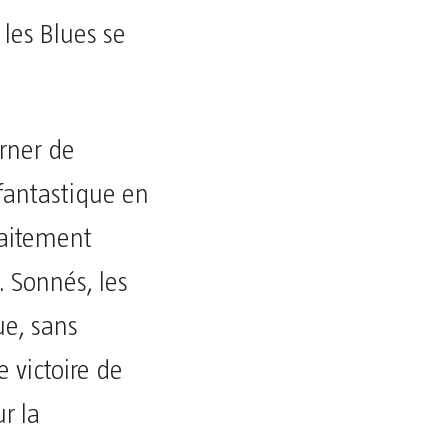
 les Blues se
orner de
fantastique en
faitement
. Sonnés, les
ue, sans
e victoire de
r la