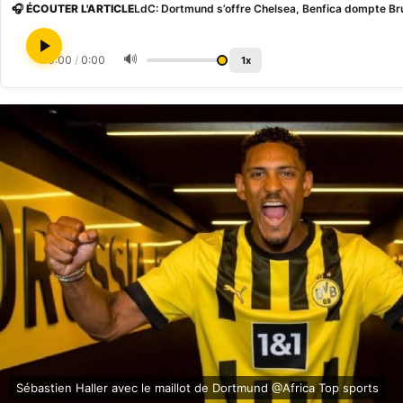
🎧 ÉCOUTER L'ARTICLE
LdC: Dortmund s’offre Chelsea, Benfica dompte B
🔊
0:00
/
0:00
1x
Sébastien Haller avec le maillot de Dortmund @Africa Top sports