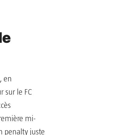
de
, en
r sur le FC
ccès
première mi-
 penalty juste