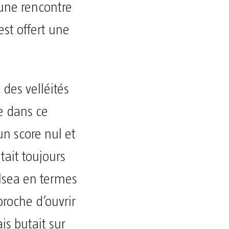
une rencontre
est offert une
des velléités
le dans ce
un score nul et
tait toujours
lsea en termes
proche d’ouvrir
is butait sur