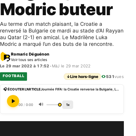
Modric buteur
Au terme d’un match plaisant, la Croatie a
renversé la Bulgarie ce mardi au stade d’Al Rayyan
au Qatar (2-1) en amical. Le Madrilène Luka
Modric a marqué l’un des buts de la rencontre.
Romaric Déguénon
Voir tous ses articles
Le 29 mar 2022 à 17:52
•
MàJ le 29 mar 2022
FOOTBALL
↓
Lire hors-ligne
531
vues
🎧 ÉCOUTER L'ARTICLE
Journée FIFA: la Croatie renverse la Bulgarie, Luka Modric buteur
🔊
0:00
/
0:00
1x