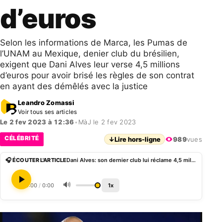
d’euros
Selon les informations de Marca, les Pumas de
l’UNAM au Mexique, denier club du brésilien,
exigent que Dani Alves leur verse 4,5 millions
d’euros pour avoir brisé les règles de son contrat
en ayant des démêlés avec la justice
Leandro Zomassi
Voir tous ses articles
Le 2 fev 2023 à 12:36
•
MàJ le 2 fev 2023
CÉLÉBRITÉ
↓
Lire hors-ligne
989
vues
🎧 ÉCOUTER L'ARTICLE
Dani Alves: son dernier club lui réclame 4,5 millions d’euros
🔊
0:00
/
0:00
1x