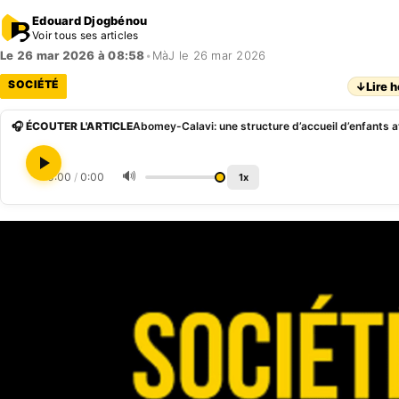
Edouard Djogbénou
Voir tous ses articles
Le 26 mar 2026 à 08:58
•
MàJ le 26 mar 2026
SOCIÉTÉ
↓
Lire h
🎧 ÉCOUTER L'ARTICLE
🔊
0:00
/
0:00
1x