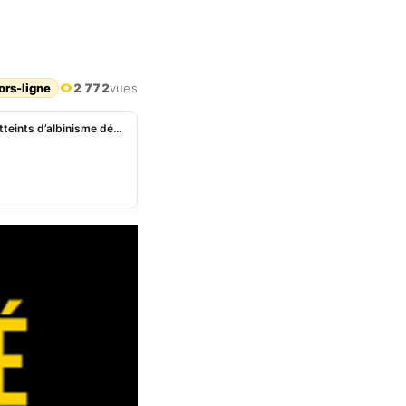
ors-ligne
2 772
vues
Abomey-Calavi: une structure d’accueil d’enfants atteints d’albinisme dénoncée pour irrégularités