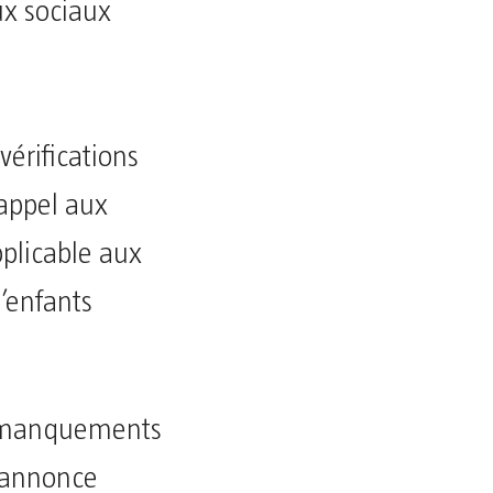
ux sociaux
vérifications
 appel aux
plicable aux
d’enfants
es manquements
e annonce