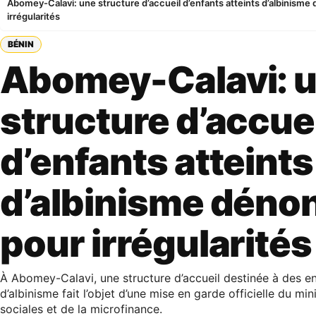
Abomey-Calavi: une structure d’accueil d’enfants atteints d’albinism
irrégularités
BÉNIN
Abomey-Calavi: 
structure d’accue
d’enfants atteints
d’albinisme déno
pour irrégularités
À Abomey-Calavi, une structure d’accueil destinée à des en
d’albinisme fait l’objet d’une mise en garde officielle du min
sociales et de la microfinance.