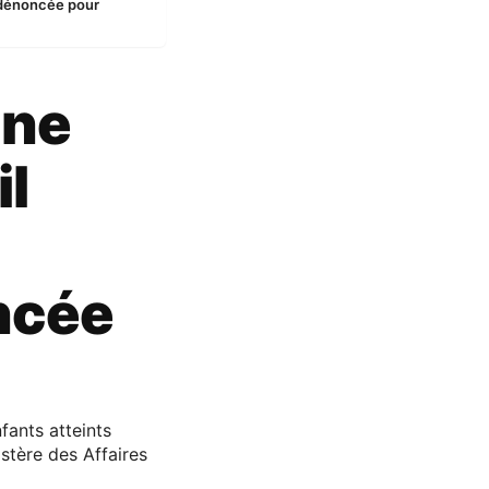
e dénoncée pour
une
il
ncée
fants atteints
istère des Affaires