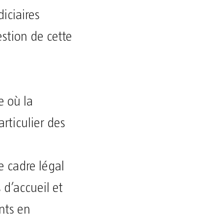
iciaires
stion de cette
e où la
articulier des
e cadre légal
 d’accueil et
nts en