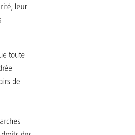
rité, leur
s
que toute
adrée
airs de
marches
 droits des