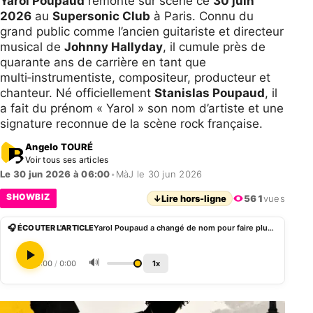
Yarol Poupaud
remonte sur scène ce
30 juin
2026
au
Supersonic Club
à Paris. Connu du
grand public comme l’ancien guitariste et directeur
musical de
Johnny Hallyday
, il cumule près de
quarante ans de carrière en tant que
multi‑instrumentiste, compositeur, producteur et
chanteur. Né officiellement
Stanislas Poupaud
, il
a fait du prénom « Yarol » son nom d’artiste et une
signature reconnue de la scène rock française.
Angelo TOURÉ
Voir tous ses articles
Le 30 jun 2026 à 06:00
•
MàJ le 30 jun 2026
SHOWBIZ
↓
Lire hors-ligne
561
vues
🎧 ÉCOUTER L'ARTICLE
Yarol Poupaud a changé de nom pour faire plus rock
🔊
0:00
/
0:00
1x