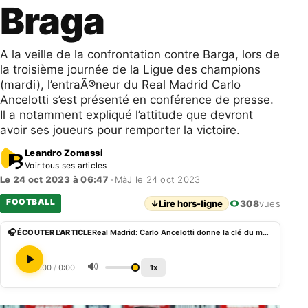
Braga
A la veille de la confrontation contre Barga, lors de
la troisième journée de la Ligue des champions
(mardi), l’entraÃ®neur du Real Madrid Carlo
Ancelotti s’est présenté en conférence de presse.
Il a notamment expliqué l’attitude que devront
avoir ses joueurs pour remporter la victoire.
Leandro Zomassi
Voir tous ses articles
Le 24 oct 2023 à 06:47
•
MàJ le 24 oct 2023
FOOTBALL
↓
Lire hors-ligne
308
vues
🎧 ÉCOUTER L'ARTICLE
Real Madrid: Carlo Ancelotti donne la clé du match contre Braga
🔊
0:00
/
0:00
1x