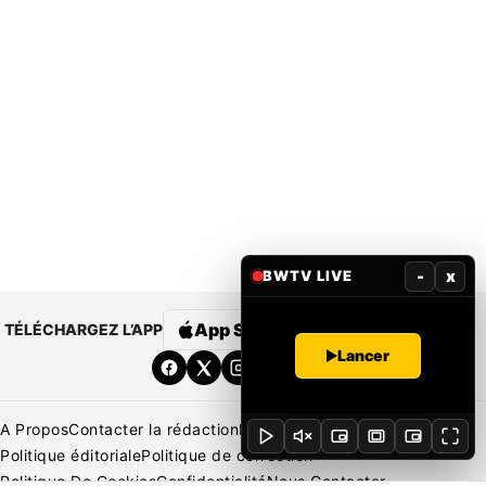
-
x
BWTV LIVE
App Store
Google Play
TÉLÉCHARGEZ L’APP
Lancer
A Propos
Contacter la rédaction
Rédaction
Mentions légales
Politique éditoriale
Politique de correction
Politique De Cookies
Confidentialité
Nous Contacter