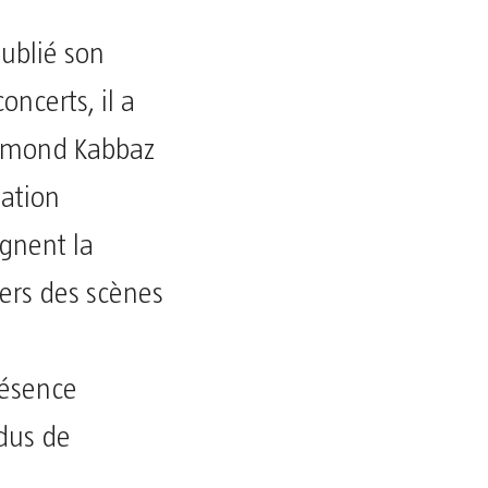
ublié son
oncerts, il a
aymond Kabbaz
tation
ignent la
vers des scènes
s
résence
dus de