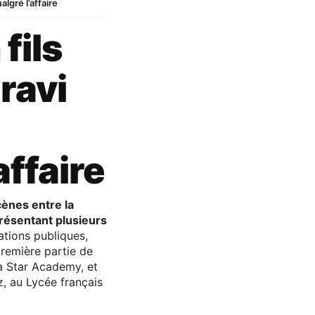
algré l’affaire
fils
ravi
affaire
cènes entre la
 présentant plusieurs
tions publiques,
première partie de
a Star Academy, et
 au Lycée français