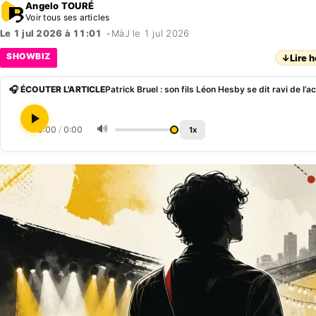
Angelo TOURÉ
Voir tous ses articles
Le 1 jul 2026 à 11:01
•
MàJ le 1 jul 2026
SHOWBIZ
↓
Lire h
🎧 ÉCOUTER L'ARTICLE
🔊
0:00
/
0:00
1x