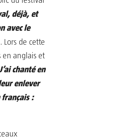
lic du festival
val, déjà, et
on avec le
. Lors de cette
es en anglais et
J’ai chanté en
leur enlever
 français :
rceaux