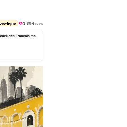
ors-ligne
3 894
vues
Patrick Bruel : son fils Léon Hesby se dit ravi de l’accueil des Français malgré l’affaire