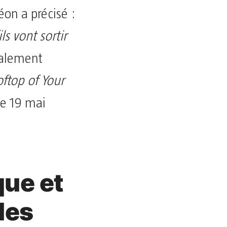
Léon a précisé :
ls vont sortir
également
ftop of Your
le 19 mai
que et
les