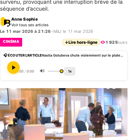
survenu, provoquant une interruption brève de la
séquence d’accueil.
Anne Sophie
Voir tous ses articles
Le 11 mar 2026 à 21:26
•
MàJ le 11 mar 2026
CINÉMA
↓
Lire hors-ligne
1 925
vues
🎧 ÉCOUTER L'ARTICLE
Nastia Golubeva chute violemment sur le plateau de C à Vous en présence de Jean Dujardin
🔊
0:00
/
0:00
1x