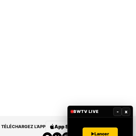
-
x
BWTV LIVE
App Store
Google Play
TÉLÉCHARGEZ L’APP
Lancer