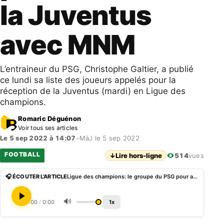
la Juventus
avec MNM
L’entraineur du PSG, Christophe Galtier, a publié
ce lundi sa liste des joueurs appelés pour la
réception de la Juventus (mardi) en Ligue des
champions.
Romaric Déguénon
Voir tous ses articles
Le 5 sep 2022 à 14:07
•
MàJ le 5 sep 2022
FOOTBALL
↓
Lire hors-ligne
514
vues
🎧 ÉCOUTER L'ARTICLE
Ligue des champions: le groupe du PSG pour affronter la Juventus avec MNM
🔊
0:00
/
0:00
1x