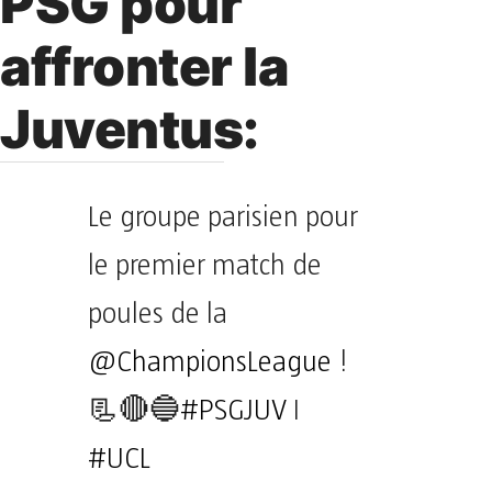
PSG pour
affronter la
Juventus:
Le groupe parisien pour
le premier match de
poules de la
@ChampionsLeague
!
📃🔴🔵
#PSGJUV
I
#UCL