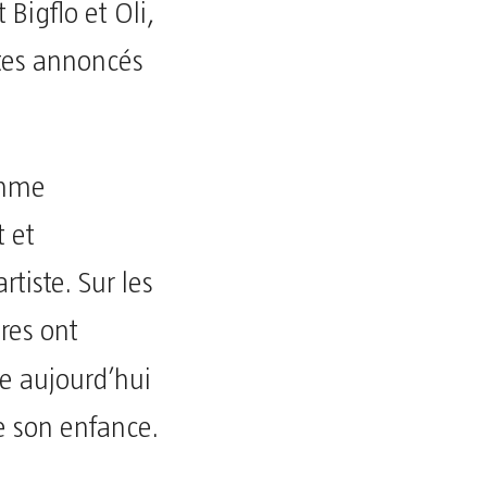
Bigflo et Oli,
stes annoncés
emme
t et
tiste. Sur les
res ont
he aujourd’hui
e son enfance.