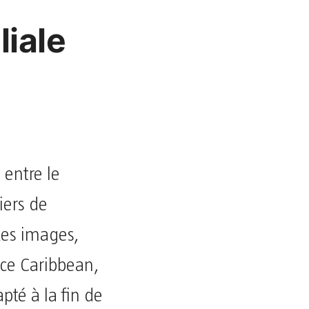
liale
 entre le
iers de
 Les images,
ce Caribbean,
pté à la fin de