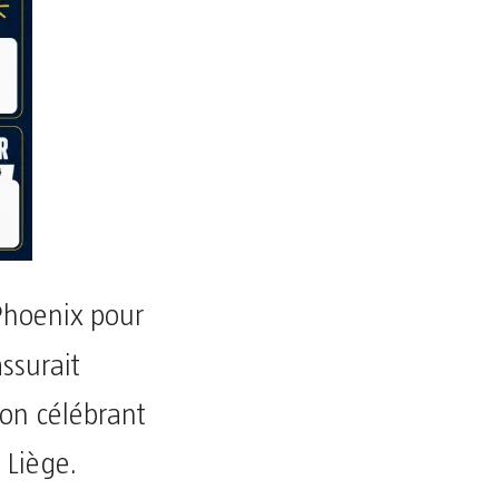
Phoenix pour
ssurait
ion célébrant
 Liège.