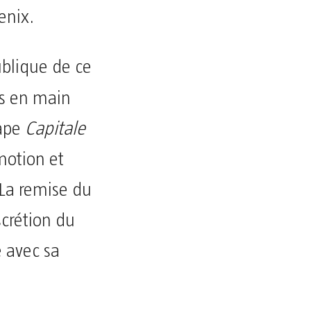
enix.
ublique de ce
is en main
tape
Capitale
motion et
 La remise du
scrétion du
e avec sa