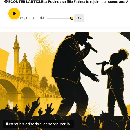
🎧 ÉCOUTER L'ARTICLE
La Fouine : sa fille Fatima le rejoint sur scène aux 
🔊
0:00
/
0:00
1x
Illustration editoriale generee par IA.