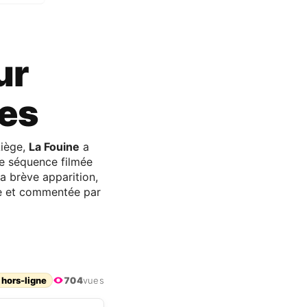
ur
tes
Liège,
La Fouine
a
ne séquence filmée
a brève apparition,
yée et commentée par
 hors-ligne
704
vues