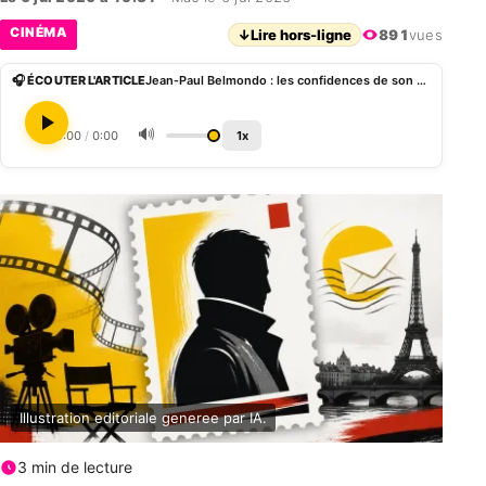
CINÉMA
↓
Lire hors-ligne
891
vues
🎧 ÉCOUTER L'ARTICLE
Jean‑Paul Belmondo : les confidences de son fils Paul sur la dispersion de ses cendres
🔊
0:00
/
0:00
1x
Illustration editoriale generee par IA.
3 min de lecture