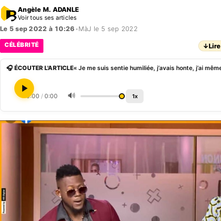
Angèle M. ADANLE
Voir tous ses articles
Le 5 sep 2022 à 10:26
•
MàJ le 5 sep 2022
CÉLÉBRITÉ
↓
Lire
🎧 ÉCOUTER L'ARTICLE
🔊
0:00
/
0:00
1x