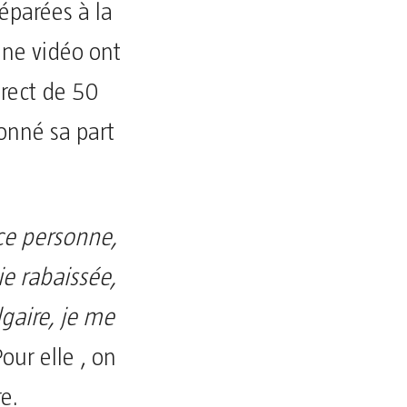
séparées à la
une vidéo ont
irect de 50
onné sa part
rce personne,
ie rabaissée,
lgaire, je me
our elle , on
e.