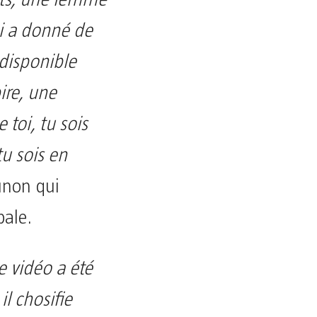
i a donné de
disponible
ire, une
toi, tu sois
tu sois en
unon qui
bale.
e vidéo a été
il chosifie