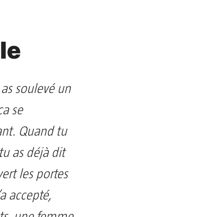
le
as soulevé un
ça se
ant. Quand tu
u as déjà dit
ert les portes
’a accepté,
nts, une femme