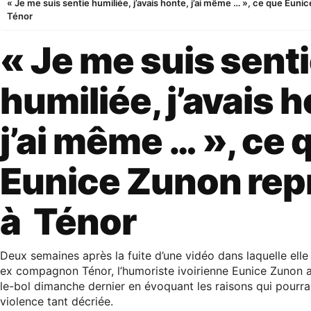
« Je me suis sentie humiliée, j’avais honte, j’ai même … », ce que Eun
Ténor
« Je me suis sent
humiliée, j’avais h
j’ai même … », ce 
Eunice Zunon rep
à Ténor
Deux semaines après la fuite d’une vidéo dans laquelle elle
ex compagnon Ténor, l’humoriste ivoirienne Eunice Zunon 
le-bol dimanche dernier en évoquant les raisons qui pourraie
violence tant décriée.