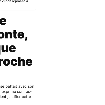
ice Zunon reproche à
ie
onte,
que
roche
 se battait avec son
a exprimé son ras-
nt justifier cette