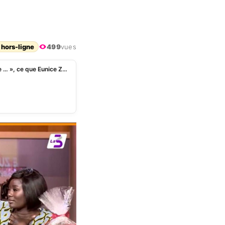
 hors-ligne
499
vues
« Je me suis sentie humiliée, j’avais honte, j’ai même … », ce que Eunice Zunon reproche à Ténor